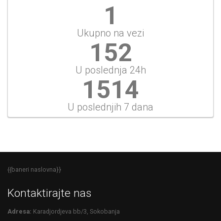
1
Ukupno na vezi
152
U poslednja 24h
1514
U poslednjih 7 dana
{{baneri naslovna}}
Kontaktirajte nas
Adresa:
Karadjordjeva bb/3, Sokobanja