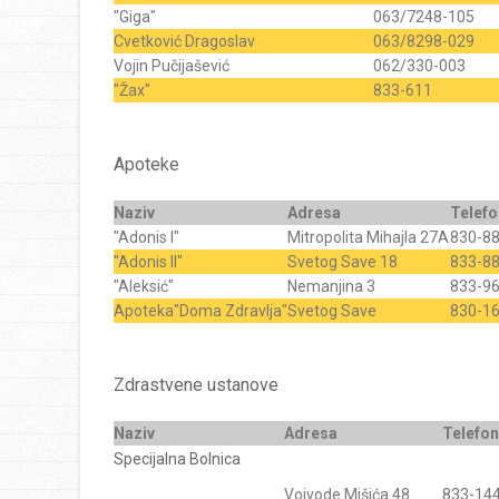
"Giga"
063/7248-105
Cvetković Dragoslav
063/8298-029
Vojin Pučijašević
062/330-003
"Žax"
833-611
Apoteke
Naziv
Adresa
Telefo
"Adonis l"
Mitropolita Mihajla 27A
830-8
"Adonis ll"
Svetog Save 18
833-8
"Aleksić"
Nemanjina 3
833-9
Apoteka"Doma Zdravlja"
Svetog Save
830-1
Zdrastvene ustanove
Naziv
Adresa
Telefon
Specijalna Bolnica
Vojvode Mišića 48
833-14