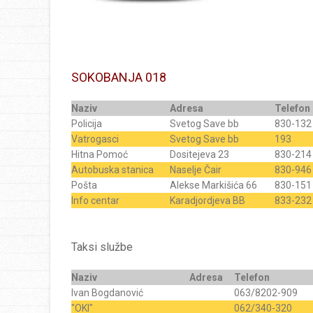
SOKOBANJA 018
Naziv
Adresa
Telefon
Policija
Svetog Save bb
830-132
Vatrogasci
Svetog Save bb
193
Hitna Pomoć
Dositejeva 23
830-214
Autobuska stanica
Naselje Čair
830-946
Pošta
Alekse Markišića 66
830-151
Info centar
Karadjordjeva BB
833-232
Taksi službe
Naziv
Adresa
Telefon
Ivan Bogdanović
063/8202-909
"OKI"
062/340-320