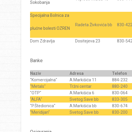
Sokobanja
Specijalna Bolnica za
Radeta Živkovića bb
830-42
plućne bolesti OZREN
Dom Zdravlja
Dositejeva 23
830-54
Banke
Naziv
Adresa
Telefon
"Komercijalna"
A.Markišića 11
884-232
"Metals"
Tržni centar
880-240
"OTP"
A.Markišića 6
830-064
"ALFA"
Svetog Save bb
833-305
"P.Štedionica"
A.Markišića bb
830-674
"Meridijan"
Svetog Save bb
830-200
Osiguranja