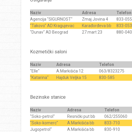
Naziv
Adresa
Telefon
Agencija "SIGURNOST"
Zmaj Jovina 4
833-055
"Takovo" AD Kragujevac
Karađorđeva bb
833-053
"Dunav" AD Beograd
27.mart 23
880-040
Kozmetički saloni
Naziv
Adresa
Telefon
"Elle"
A.Markišića 12
063/8323275
"Katarina"
Hajduk Veljka 15
830-585
Bezinske stanice
Naziv
Adresa
Telefon
"Soko-petrol"
Resnički put bb
062/255060
"Soko-komerc"
A.Markišića bb
833-710
Jugopetrol"
A.Markišića bb
830-910