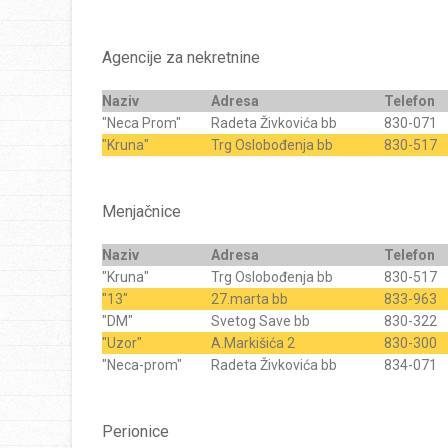
Agencije za nekretnine
Naziv
Adresa
Telefon
"Neca Prom"
Radeta Živkovića bb
830-071
"Kruna"
Trg Oslobođenja bb
830-517
Menjačnice
Naziv
Adresa
Telefon
"Kruna"
Trg Oslobođenja bb
830-517
"13"
27.marta bb
833-963
"DM"
Svetog Save bb
830-322
"Uzor"
A.Markišića 2
830-300
"Neca-prom"
Radeta Živkovića bb
834-071
Perionice