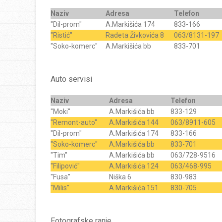
Naziv
Adresa
Telefon
"Dil-prom"
A.Markišića 174
833-166
"Ristić"
Radeta Živkovića 8
063/8131-197
"Soko-komerc"
A.Markišića bb
833-701
Auto servisi
Naziv
Adresa
Telefon
"Moki"
A.Markišića bb
833-129
"Remont-auto"
A.Markišića 144
063/8911-605
"Dil-prom"
A.Markišića 174
833-166
"Soko-komerc"
A:Markišića bb
833-701
"Tim"
A.Markišića bb
063/728-9516
"Filipović"
A.Markišića 124
063/468-995
"Fusa"
Niška 6
830-983
"Milis"
A.Markišića 151
830-705
Fotografske ranje