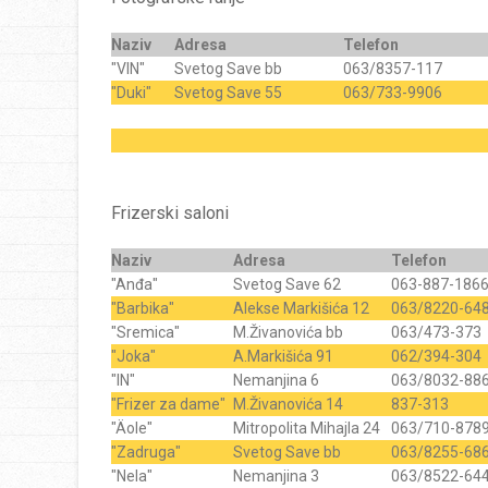
Naziv
Adresa
Telefon
"VIN"
Svetog Save bb
063/8357-117
"Duki"
Svetog Save 55
063/733-9906
Frizerski saloni
Naziv
Adresa
Telefon
"Anđa"
Svetog Save 62
063-887-186
"Barbika"
Alekse Markišića 12
063/8220-64
"Sremica"
M.Živanovića bb
063/473-373
"Joka"
A.Markišića 91
062/394-304
"IN"
Nemanjina 6
063/8032-88
"Frizer za dame"
M.Živanovića 14
837-313
"Äole"
Mitropolita Mihajla 24
063/710-878
"Zadruga"
Svetog Save bb
063/8255-68
"Nela"
Nemanjina 3
063/8522-64