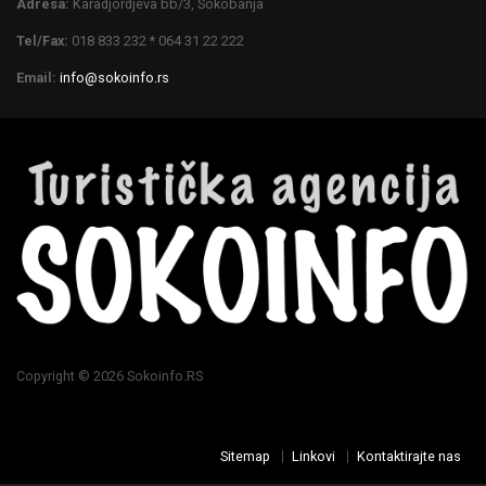
Adresa:
Karadjordjeva bb/3, Sokobanja
Tel/Fax:
018 833 232 * 064 31 22 222
Email:
info@sokoinfo.rs
Copyright © 2026 Sokoinfo.RS
Sitemap
Linkovi
Kontaktirajte nas